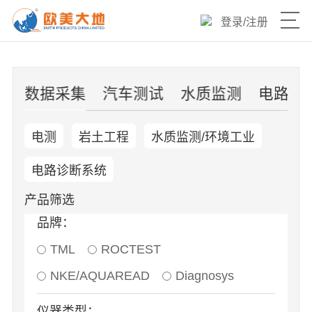
登录
/
注册
产品目录
器
数据采集
汽车测试
水质监测
电路诊
热销爆品
电测
岩土工程
水质监测/环境工业
新品速递
电路诊断系统
优选产品
产品筛选
品牌：
技术与服务
TML
ROCTEST
欧美大地官网
NKE/AQUAREAD
Diagnosys
仪器类型：