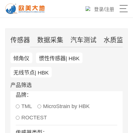
登录
/
注册
产品目录
片
传感器
数据采集
汽车测试
水质监测
热销爆品
倾角仪
惯性传感器| HBK
新品速递
无线节点| HBK
优选产品
产品筛选
品牌：
技术与服务
TML
MicroStrain by HBK
欧美大地官网
ROCTEST
传感器类型：