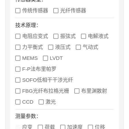
传统传感器
光纤传感器
技术原理：
电阻应变式
振弦式
电解液式
力平衡式
液压式
气动式
MEMS
LVDT
F-P法布里帕罗
SOFO低相干干涉光纤
FBG光纤布拉格光栅
布里渊散射
CCD
激光
测量参数：
应变
荷载
加速度
位移