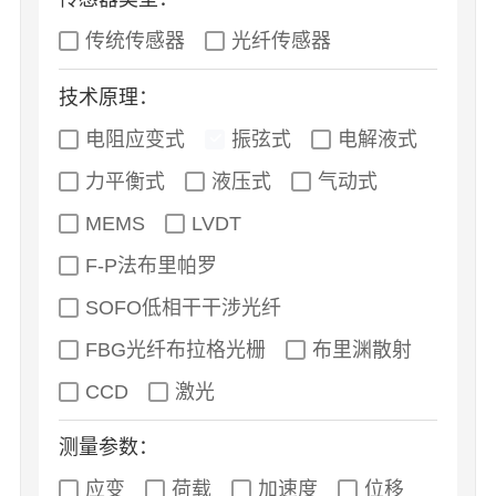
传统传感器
光纤传感器
技术原理：
电阻应变式
振弦式
电解液式
力平衡式
液压式
气动式
MEMS
LVDT
F-P法布里帕罗
SOFO低相干干涉光纤
FBG光纤布拉格光栅
布里渊散射
CCD
激光
测量参数：
应变
荷载
加速度
位移