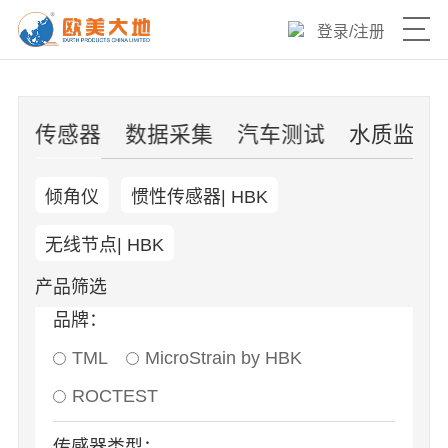
登录
/
注册
产品目录
片
传感器
数据采集
汽车测试
水质监测
热销爆品
倾角仪
惯性传感器| HBK
新品速递
无线节点| HBK
优选产品
产品筛选
品牌：
技术与服务
TML
MicroStrain by HBK
欧美大地官网
ROCTEST
传感器类型：