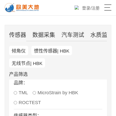
登录
/
注册
产品目录
片
传感器
数据采集
汽车测试
水质监测
热销爆品
倾角仪
惯性传感器| HBK
新品速递
无线节点| HBK
优选产品
产品筛选
品牌：
技术与服务
TML
MicroStrain by HBK
欧美大地官网
ROCTEST
传感器类型：