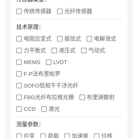
传统传感器
光纤传感器
技术原理：
电阻应变式
振弦式
电解液式
力平衡式
液压式
气动式
MEMS
LVDT
F-P法布里帕罗
SOFO低相干干涉光纤
FBG光纤布拉格光栅
布里渊散射
CCD
激光
测量参数：
应变
荷载
加速度
位移