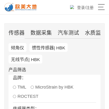
登录
/
注册
产品目录
片
传感器
数据采集
汽车测试
水质监测
热销爆品
倾角仪
惯性传感器| HBK
新品速递
无线节点| HBK
优选产品
产品筛选
品牌：
技术与服务
TML
MicroStrain by HBK
欧美大地官网
ROCTEST
传感器类型：