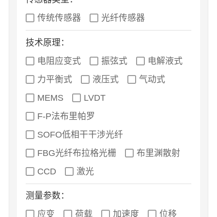
传统传感器
光纤传感器
技术原理：
电阻应变式
振弦式
电解液式
力平衡式
液压式
气动式
MEMS
LVDT
F-P法布里帕罗
SOFO低相干干涉光纤
FBG光纤布拉格光栅
布里渊散射
CCD
激光
测量参数：
应变
荷载
加速度
位移