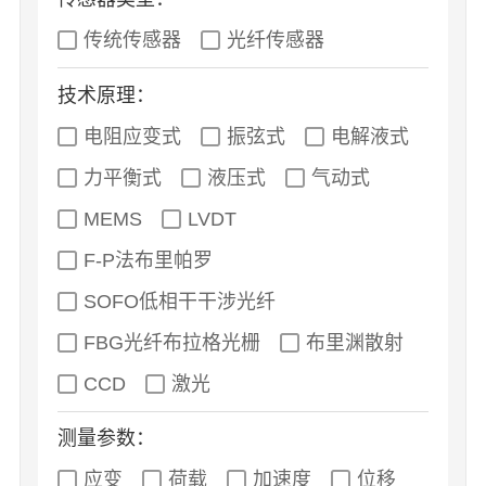
传统传感器
光纤传感器
技术原理：
电阻应变式
振弦式
电解液式
力平衡式
液压式
气动式
MEMS
LVDT
F-P法布里帕罗
SOFO低相干干涉光纤
FBG光纤布拉格光栅
布里渊散射
CCD
激光
测量参数：
应变
荷载
加速度
位移