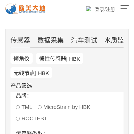
登录
/
注册
产品目录
片
传感器
数据采集
汽车测试
水质监测
热销爆品
倾角仪
惯性传感器| HBK
新品速递
无线节点| HBK
优选产品
产品筛选
品牌：
技术与服务
TML
MicroStrain by HBK
欧美大地官网
ROCTEST
传感器类型：