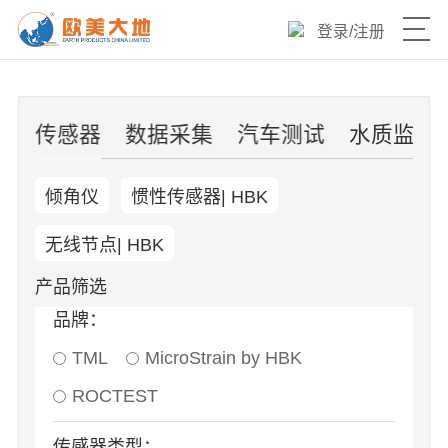
登录
/
注册
产品目录
片
传感器
数据采集
汽车测试
水质监测
热销爆品
倾角仪
惯性传感器| HBK
新品速递
无线节点| HBK
优选产品
产品筛选
品牌：
技术与服务
TML
MicroStrain by HBK
欧美大地官网
ROCTEST
传感器类型：