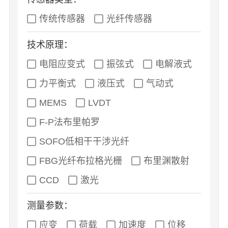
传统传感器
光纤传感器
技术原理：
电阻应变式
振弦式
电解液式
力平衡式
液压式
气动式
MEMS
LVDT
F-P法布里帕罗
SOFO低相干干涉光纤
FBG光纤布拉格光栅
布里渊散射
CCD
激光
测量参数：
应变
荷载
加速度
位移