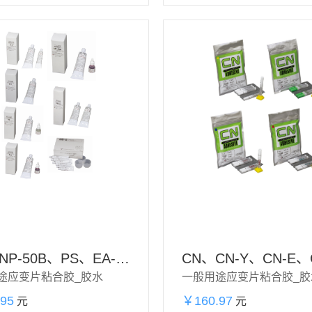
P-2、NP-50B、PS、EA-2A
CN、CN-Y、CN-E、
途应变片粘合胶_胶水
一般用途应变片粘合胶_胶
95
加购物
￥160.97
加购物
元
元
立即购买
立即