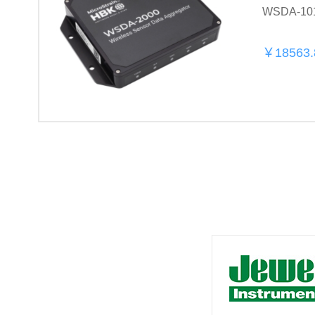
WSDA‑1
￥18563.