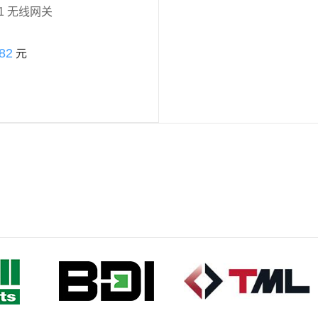
01 无线网关
82
元