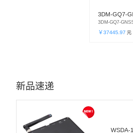
3DM-GQ7-G
￥37445.97
元
加购物车
新品速递
WSDA-1