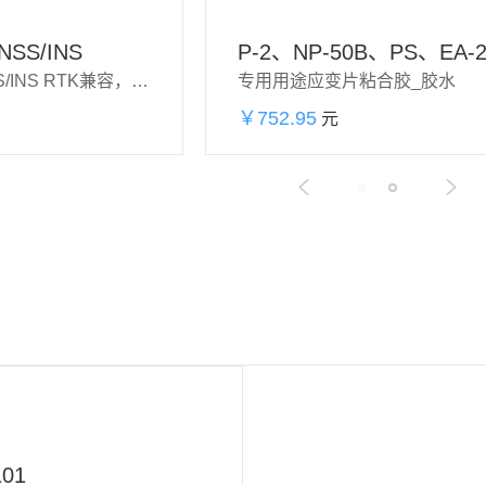
NSS/INS
P-2、NP-50B、PS、EA-
3DM-GQ7-GNSS/INS RTK兼容，一体化导航解决方案
专用用途应变片粘合胶_胶水
￥752.95
元
立即购买
加购物车
立即购买
01