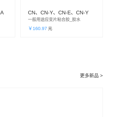
2A
CN、CN-Y、CN-E、CN-Y
一般用途应变片粘合胶_胶水
￥160.97
元
加购物车
立即购买
更多新品 >