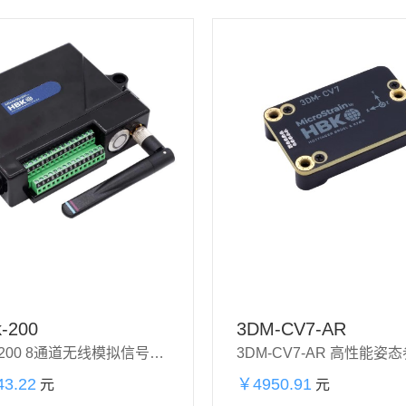
k-200
3DM-CV7-AR
V-Link-200 8通道无线模拟信号输入传感器节点
3.22
加购物
￥4950.91
加购物
元
元
立即购买
立即
车
车